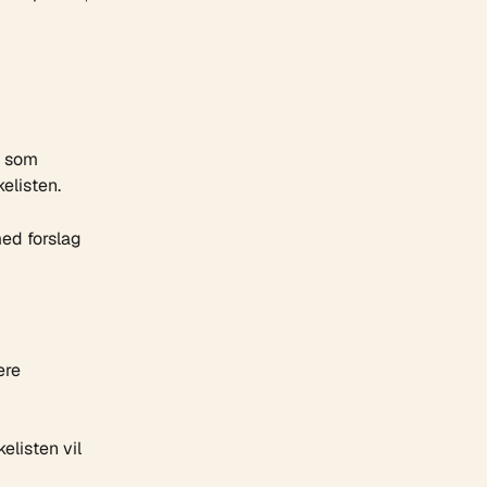
n som 
elisten.
ed forslag 
ere 
elisten vil 