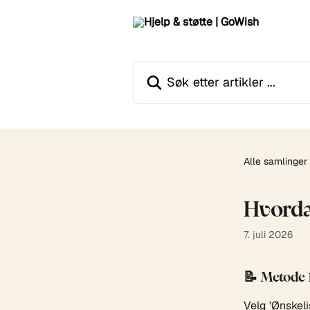
Gå til hovedinnhold
Søk etter artikler ...
Alle samlinger
Hvorda
7. juli 2026
📝 Metode 1
Velg 'Ønskelis