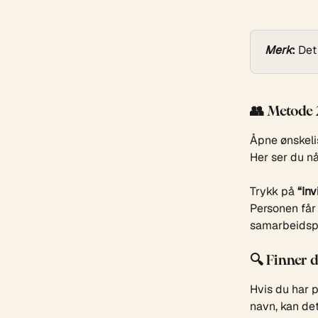
Merk
:
 Det
👥 Metode 
Åpne ønskelis
Her ser du n
Trykk på 
“In
Personen får 
samarbeidspa
🔍 Finner d
Hvis du har p
navn, kan det 