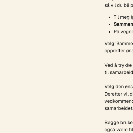
så vil du bli
Til meg (
Sammen 
På vegne
Velg 'Sammen
oppretter øns
Ved å trykke 
til samarbei
Velg den øns
Deretter vil 
vedkommende 
samarbeidet
Begge brukern
også være til