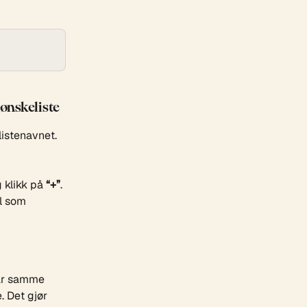
ønskeliste
listenavnet. 
 klikk på 
“+”
. 
l som 
har samme 
. Det gjør 