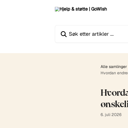
Gå til hovedinnhold
Søk etter artikler ...
Alle samlinger
Hvordan endrer
Hvorda
ønskel
6. juli 2026