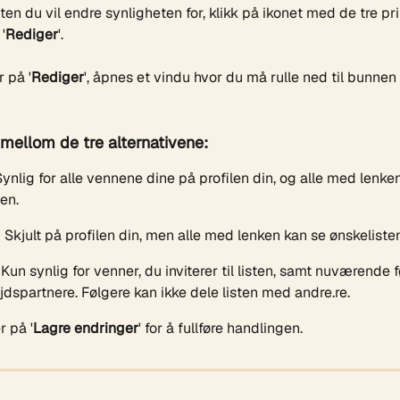
ten du vil endre synligheten for, klikk på ikonet med de tre pr
'
Rediger
'.
r på '
Rediger
', åpnes et vindu hvor du må rulle ned til bunnen 
 mellom de tre alternativene:
Synlig for alle vennene dine på profilen din, og alle med lenke
en.
:
 Skjult på profilen din, men alle med lenken kan se ønskelisten
 Kun synlig for venner, du inviterer til listen, samt nuværende 
dspartnere. Følgere kan ikke dele listen med andre.re.
r på '
Lagre
endringer
' for å fullføre handlingen.