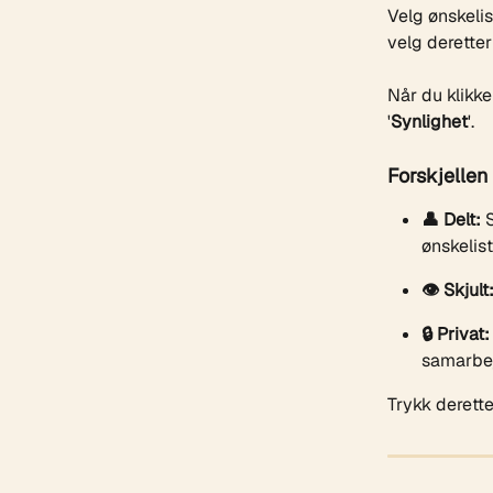
Velg ønskelis
velg deretter 
Når du klikke
'
Synlighet
'.
Forskjellen
👤 Delt:
 
ønskelist
👁️ Skjult
🔒 Privat:
samarbej
Trykk derette