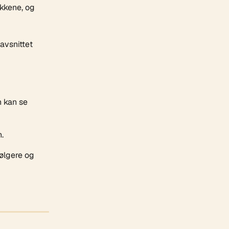
ikkene, og 
avsnittet 
n kan se 
.
følgere og 