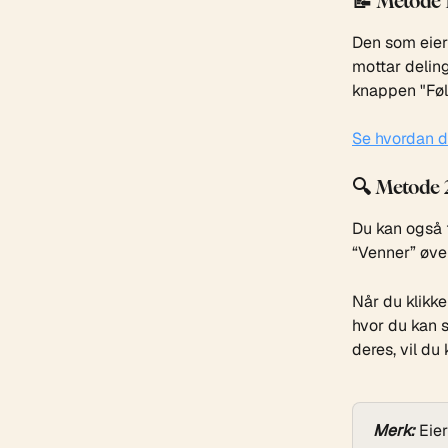
📝 Metode 1
Den som eier
mottar deling
knappen "Følg
Se hvordan d
🔍 Metode 2
Du kan også f
“Venner” øver
Når du klikke
hvor du kan s
deres, vil du
Merk:
 Eie