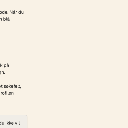
ode. Når du 
n blå 
k på 
gn.
 søkefelt, 
rofilen 
u ikke vil 