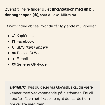
Øverst til højre finder du et 
firkantet ikon med en pil, 
der peger opad (📤)
, som du skal klikke på.
Et nyt vindue åbnes, hvor du får følgende muligheder:
🔗 Kopiér link
📘 Facebook
💬 SMS 
(kun i appen)
☁️ Del via GoWish
📧 E-mail
📷 Generér QR-kode
Bemærk:
 Hvis du deler via GoWish, skal du være 
venner med vedkommende på platformen. De vil 
herefter få en notifikation om, at du har delt din 
ønskeliste med dem.