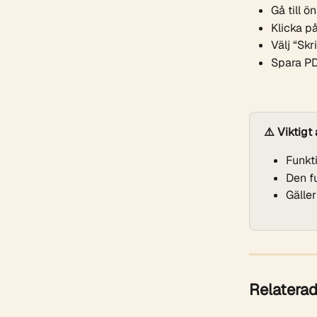
Gå till ö
Klicka på
Välj “Skr
Spara PD
⚠️ Viktigt 
Funkti
Den f
Gälle
Relaterad