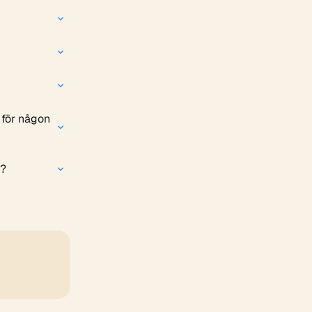
 för någon 
l?