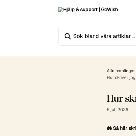
Hoppa till huvudinnehåll
Sök bland våra artiklar …
Alla samlingar
Hur skriver jag
Hur sk
6 juli 2026
🖨️ Så här sk