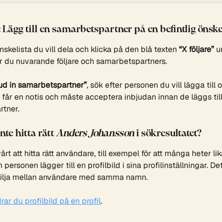
 Lägg till en samarbetspartner på en befintlig önske
kelista du vill dela och klicka på den blå texten 
“X följare”
 u
r du nuvarande följare och samarbetspartners.
ud in samarbetspartner”
, sök efter personen du vill lägga till 
 får en notis och måste acceptera inbjudan innan de läggs til
tner.
nte hitta rätt 
Anders Johansson
 i sökresultatet?
rt att hitta rätt användare, till exempel för att många heter li
personen lägger till en profilbild i sina profilinställningar. De
skilja mellan användare med samma namn.
rar du profilbild på en profil
.