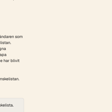
vändaren som 
istan. 
gna 
apa 
 har blivit 
nskelistan. 
kelista.