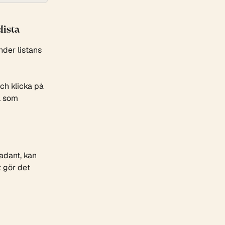
lista
nder listans 
och klicka på 
l som 
kadant, kan 
t gör det 