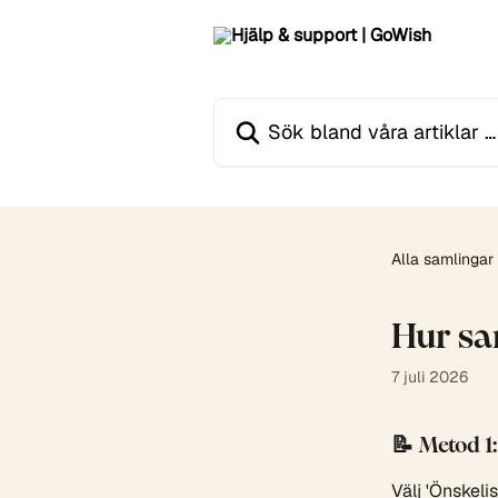
Hoppa till huvudinnehåll
Sök bland våra artiklar …
Alla samlingar
Hur sa
7 juli 2026
📝 Metod 1
Välj 'Önskeli