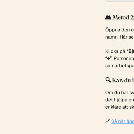
👥 Metod 2:
Öppna den öns
namn. Här se
Klicka på 
“Bj
“+”
. Personen
samarbetspar
🔍 Kan du i
Om du har svå
det hjälpa om 
enklare att 
🔗 
Så här änd