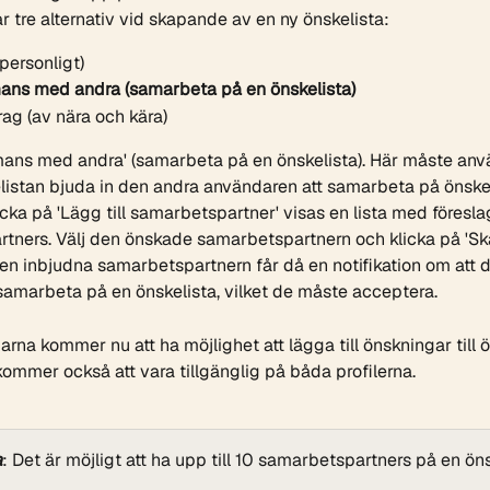
år tre alternativ vid skapande av en ny önskelista:
personligt)
ans med andra (samarbeta på en önskelista)
ag (av nära och kära) 
mmans med andra' (samarbeta på en önskelista). Här måste an
listan bjuda in den andra användaren att samarbeta på önskel
cka på 'Lägg till samarbetspartner' visas en lista med föresla
tners. Välj den önskade samarbetspartnern och klicka på 'Sk
Den inbjudna samarbetspartnern får då en notifikation om att de
samarbeta på en önskelista, vilket de måste acceptera. 
na kommer nu att ha möjlighet att lägga till önskningar till ö
ommer också att vara tillgänglig på båda profilerna.
a
: Det är möjligt att ha upp till 10 samarbetspartners på en öns