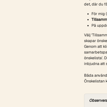
det, där du f
För mig (
Tillsamm
På uppdr
Välj 'Tillsa
skapar önske
Genom att kli
samarbetspar
önskelista'. 
inbjudna att 
Båda användar
Önskelistan k
Observer