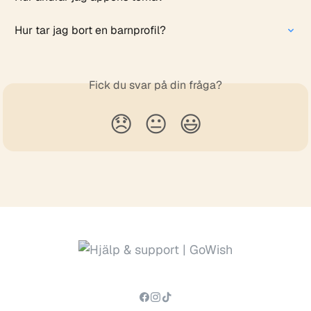
Hur tar jag bort en barnprofil?
Fick du svar på din fråga?
😞
😐
😃