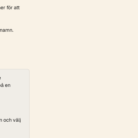
r för att 
 namn.
 
på en 
 och välj 