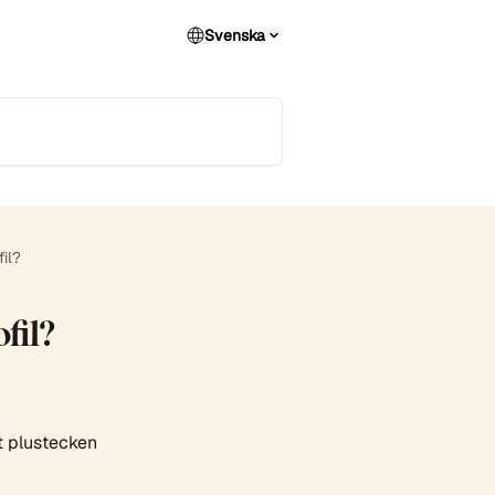
Svenska
fil?
fil?
tt plustecken 