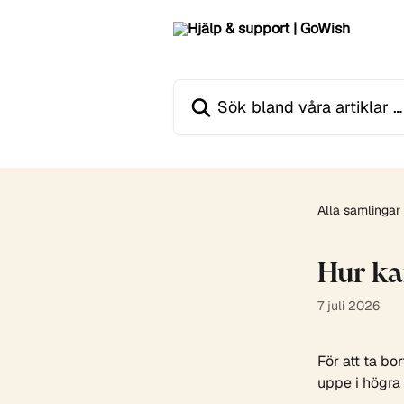
Hoppa till huvudinnehåll
Sök bland våra artiklar …
Alla samlingar
Hur ka
7 juli 2026
För att ta bo
uppe i högra