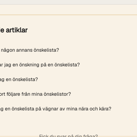
e artiklar
ag någon annans önskelista?
ar jag en önskning på en önskelista?
ag en önskelista?
ort följare från mina önskelistor?
ag en önskelista på vägnar av mina nära och kära?
Fick du svar på din fråga?