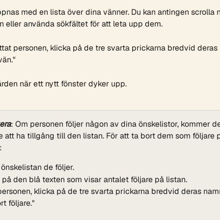
ppnas med en lista över dina vänner. Du kan antingen scrolla ne
n eller använda sökfältet för att leta upp dem.
ttat personen, klicka på de tre svarta prickarna bredvid deras
vän."
rden när ett nytt fönster dyker upp.
era
: Om personen följer någon av dina önskelistor, kommer de
 att ha tillgång till den listan. För att ta bort dem som följare 
:
l önskelistan de följer.
 på den blå texten som visar antalet följare på listan.
personen, klicka på de tre svarta prickarna bredvid deras namn
rt följare."