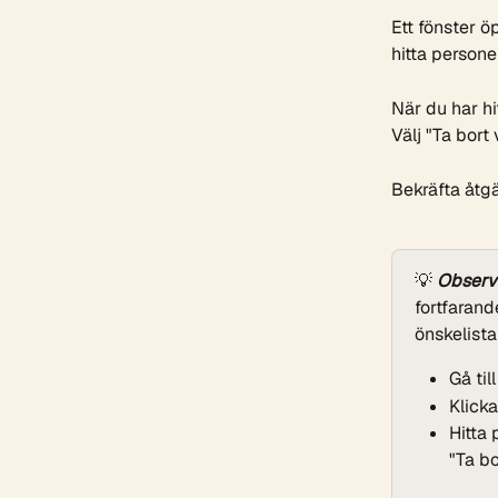
Ett fönster ö
hitta persone
När du har hi
Välj "Ta bort 
Bekräfta åtgä
💡 
Observ
fortfarande
önskelista
Gå til
Klicka
Hitta 
"Ta bo