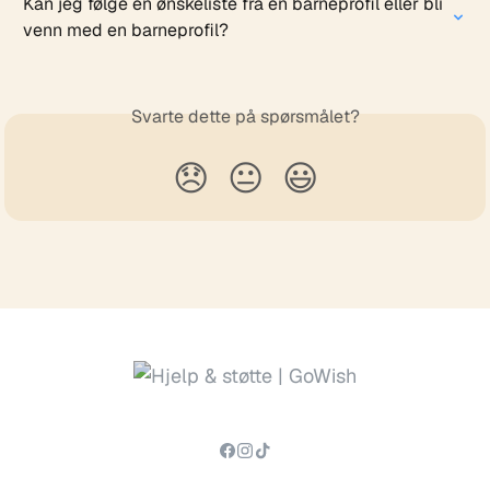
Kan jeg følge en ønskeliste fra en barneprofil eller bli 
venn med en barneprofil?
Svarte dette på spørsmålet?
😞
😐
😃